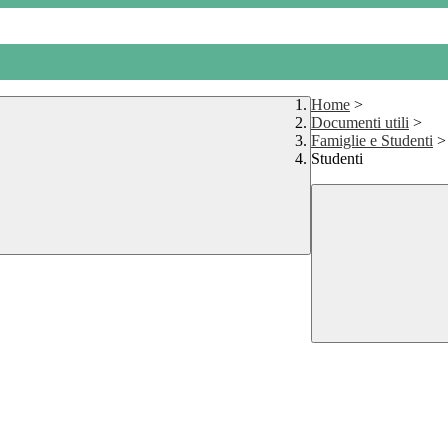
Home
>
Documenti utili
>
Famiglie e Studenti
>
Studenti