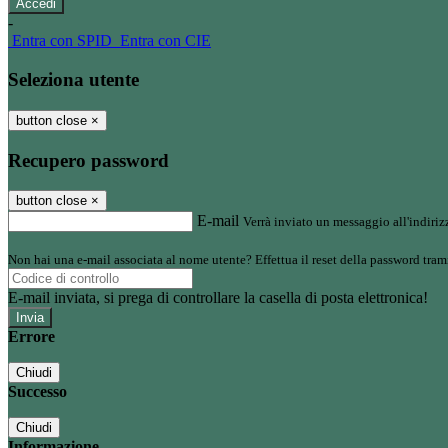
-
Entra con SPID
Entra con CIE
Seleziona utente
button close
×
Recupero password
button close
×
E-mail
Verrà inviato un messaggio all'indirizz
Non hai una e-mail associata al nome utente? Effettua il reset della password tram
E-mail inviata, si prega di controllare la casella di posta elettronica!
Errore
Chiudi
Successo
Chiudi
Informazione