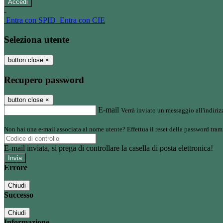
-
Entra con SPID
Entra con CIE
Seleziona utente
button close
×
Recupero password
button close
×
E-mail
Verrà inviato un messaggio all'indirizz
Non hai una e-mail associata al nome utente? Effettua il reset della password tram
E-mail inviata, si prega di controllare la casella di posta elettronica!
Errore
Chiudi
Successo
Chiudi
Informazione