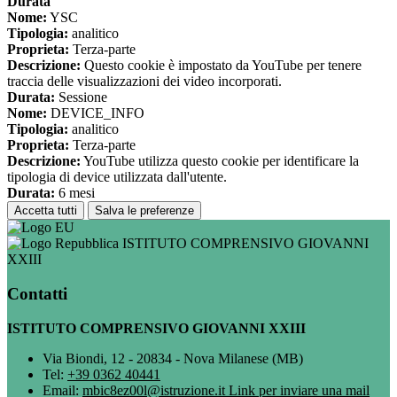
Durata
Nome:
YSC
Tipologia:
analitico
Proprieta:
Terza-parte
Descrizione:
Questo cookie è impostato da YouTube per tenere
traccia delle visualizzazioni dei video incorporati.
Durata:
Sessione
Nome:
DEVICE_INFO
Tipologia:
analitico
Proprieta:
Terza-parte
Descrizione:
YouTube utilizza questo cookie per identificare la
tipologia di device utilizzata dall'utente.
Durata:
6 mesi
Accetta tutti
Salva le preferenze
ISTITUTO COMPRENSIVO GIOVANNI
XXIII
Contatti
ISTITUTO COMPRENSIVO GIOVANNI XXIII
Via Biondi, 12 - 20834 - Nova Milanese (MB)
Tel:
+39 0362 40441
Email:
mbic8ez00l@istruzione.it
Link per inviare una mail