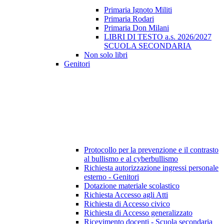
Primaria Ignoto Militi
Primaria Rodari
Primaria Don Milani
LIBRI DI TESTO a.s. 2026/2027
SCUOLA SECONDARIA
Non solo libri
Genitori
Protocollo per la prevenzione e il contrasto
al bullismo e al cyberbullismo
Richiesta autorizzazione ingressi personale
esterno - Genitori
Dotazione materiale scolastico
Richiesta Accesso agli Atti
Richiesta di Accesso civico
Richiesta di Accesso generalizzato
Ricevimento docenti - Scuola secondaria