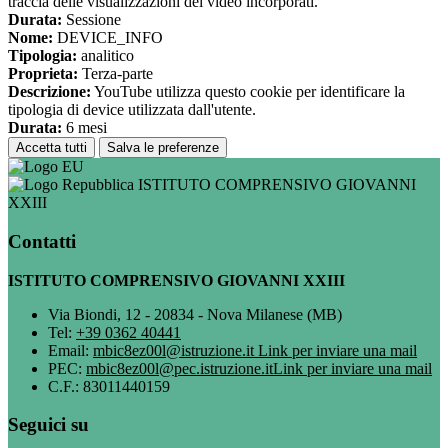
traccia delle visualizzazioni dei video incorporati.
Durata:
Sessione
Nome:
DEVICE_INFO
Tipologia:
analitico
Proprieta:
Terza-parte
Descrizione:
YouTube utilizza questo cookie per identificare la
tipologia di device utilizzata dall'utente.
Durata:
6 mesi
Accetta tutti
Salva le preferenze
ISTITUTO COMPRENSIVO GIOVANNI
XXIII
Contatti
ISTITUTO COMPRENSIVO GIOVANNI XXIII
Via Biondi, 12 - 20834 - Nova Milanese (MB)
Tel:
+39 0362 40441
Email:
mbic8ez00l@istruzione.it
Link per inviare una mail
PEC:
mbic8ez00l@pec.istruzione.it
Link per inviare una mail
C.F.: 83011440159
Seguici su