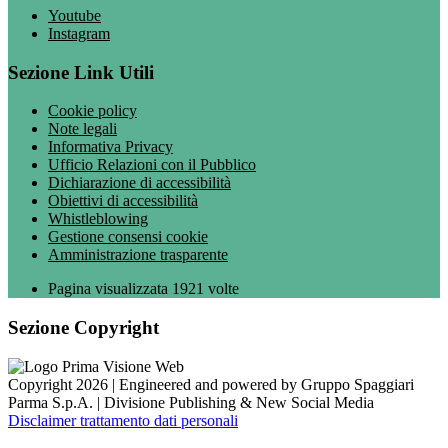
Youtube
Instagram
Sezione Link Utili
Cookie policy
Note legali
Informativa Privacy
Ufficio Relazioni con il Pubblico
Dichiarazione di accessibilità
Obiettivi di accessibilità
Whistleblowing
Gestione consensi cookie
Amministrazione trasparente
Pagina visualizzata
1921
volte
Sezione Copyright
Copyright 2026 | Engineered and powered by Gruppo Spaggiari
Parma S.p.A. | Divisione Publishing & New Social Media
Disclaimer trattamento dati personali