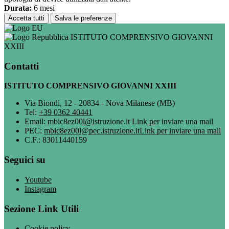
Durata:
6 mesi
Accetta tutti
Salva le preferenze
ISTITUTO COMPRENSIVO GIOVANNI
XXIII
Contatti
ISTITUTO COMPRENSIVO GIOVANNI XXIII
Via Biondi, 12 - 20834 - Nova Milanese (MB)
Tel:
+39 0362 40441
Email:
mbic8ez00l@istruzione.it
Link per inviare una mail
PEC:
mbic8ez00l@pec.istruzione.it
Link per inviare una mail
C.F.: 83011440159
Seguici su
Youtube
Instagram
Sezione Link Utili
Cookie policy