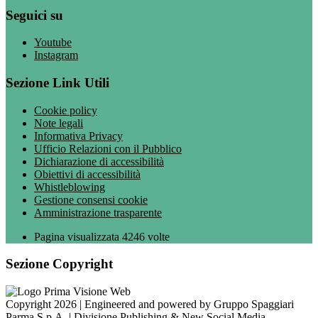
Seguici su
Youtube
Instagram
Sezione Link Utili
Cookie policy
Note legali
Informativa Privacy
Ufficio Relazioni con il Pubblico
Dichiarazione di accessibilità
Obiettivi di accessibilità
Whistleblowing
Gestione consensi cookie
Amministrazione trasparente
Pagina visualizzata
4246
volte
Sezione Copyright
Copyright 2026 | Engineered and powered by Gruppo Spaggiari
Parma S.p.A. | Divisione Publishing & New Social Media