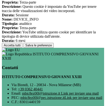
Proprieta:
Terza-parte
Descrizione:
Questo cookie è impostato da YouTube per tenere
traccia delle visualizzazioni dei video incorporati.
Durata:
Sessione
Nome:
DEVICE_INFO
Tipologia:
analitico
Proprieta:
Terza-parte
Descrizione:
YouTube utilizza questo cookie per identificare la
tipologia di device utilizzata dall'utente.
Durata:
6 mesi
Accetta tutti
Salva le preferenze
ISTITUTO COMPRENSIVO GIOVANNI
XXIII
Contatti
ISTITUTO COMPRENSIVO GIOVANNI XXIII
Via Biondi, 12 - 20834 - Nova Milanese (MB)
Tel:
+39 0362 40441
Email:
mbic8ez00l@istruzione.it
Link per inviare una mail
PEC:
mbic8ez00l@pec.istruzione.it
Link per inviare una mail
C.F.: 83011440159