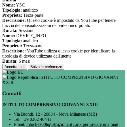
Nome:
YSC
Tipologia:
analitico
Proprieta:
Terza-parte
Descrizione:
Questo cookie è impostato da YouTube per tenere
traccia delle visualizzazioni dei video incorporati.
Durata:
Sessione
Nome:
DEVICE_INFO
Tipologia:
analitico
Proprieta:
Terza-parte
Descrizione:
YouTube utilizza questo cookie per identificare la
tipologia di device utilizzata dall'utente.
Durata:
6 mesi
Accetta tutti
Salva le preferenze
ISTITUTO COMPRENSIVO GIOVANNI
XXIII
Contatti
ISTITUTO COMPRENSIVO GIOVANNI XXIII
Via Biondi, 12 - 20834 - Nova Milanese (MB)
Tel:
+39 0362 40441
Email:
mbic8ez00l@istruzione.it
Link per inviare una mail