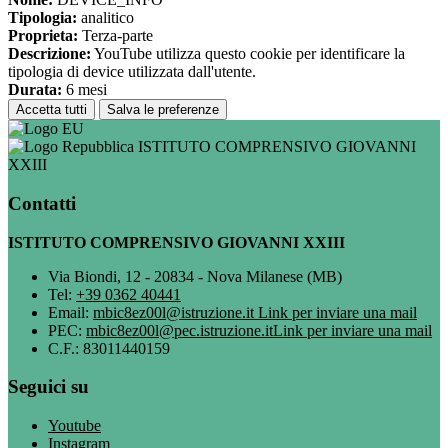
Tipologia:
analitico
Proprieta:
Terza-parte
Descrizione:
YouTube utilizza questo cookie per identificare la
tipologia di device utilizzata dall'utente.
Durata:
6 mesi
Accetta tutti
Salva le preferenze
ISTITUTO COMPRENSIVO GIOVANNI
XXIII
Contatti
ISTITUTO COMPRENSIVO GIOVANNI XXIII
Via Biondi, 12 - 20834 - Nova Milanese (MB)
Tel:
+39 0362 40441
Email:
mbic8ez00l@istruzione.it
Link per inviare una mail
PEC:
mbic8ez00l@pec.istruzione.it
Link per inviare una mail
C.F.: 83011440159
Seguici su
Youtube
Instagram