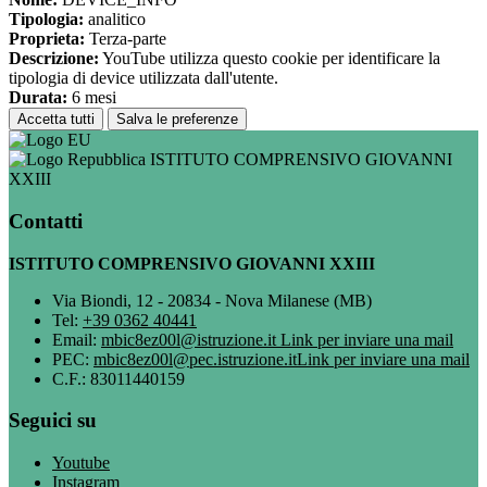
Tipologia:
analitico
Proprieta:
Terza-parte
Descrizione:
YouTube utilizza questo cookie per identificare la
tipologia di device utilizzata dall'utente.
Durata:
6 mesi
Accetta tutti
Salva le preferenze
ISTITUTO COMPRENSIVO GIOVANNI
XXIII
Contatti
ISTITUTO COMPRENSIVO GIOVANNI XXIII
Via Biondi, 12 - 20834 - Nova Milanese (MB)
Tel:
+39 0362 40441
Email:
mbic8ez00l@istruzione.it
Link per inviare una mail
PEC:
mbic8ez00l@pec.istruzione.it
Link per inviare una mail
C.F.: 83011440159
Seguici su
Youtube
Instagram