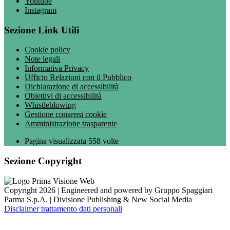
Youtube
Instagram
Sezione Link Utili
Cookie policy
Note legali
Informativa Privacy
Ufficio Relazioni con il Pubblico
Dichiarazione di accessibilità
Obiettivi di accessibilità
Whistleblowing
Gestione consensi cookie
Amministrazione trasparente
Pagina visualizzata
558
volte
Sezione Copyright
Copyright 2026 | Engineered and powered by Gruppo Spaggiari
Parma S.p.A. | Divisione Publishing & New Social Media
Disclaimer trattamento dati personali