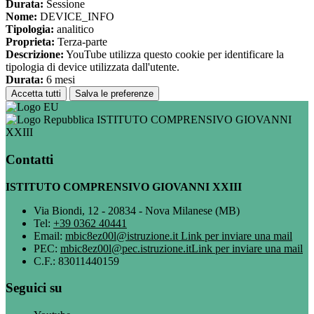
Durata:
Sessione
Nome:
DEVICE_INFO
Tipologia:
analitico
Proprieta:
Terza-parte
Descrizione:
YouTube utilizza questo cookie per identificare la
tipologia di device utilizzata dall'utente.
Durata:
6 mesi
Accetta tutti
Salva le preferenze
ISTITUTO COMPRENSIVO GIOVANNI
XXIII
Contatti
ISTITUTO COMPRENSIVO GIOVANNI XXIII
Via Biondi, 12 - 20834 - Nova Milanese (MB)
Tel:
+39 0362 40441
Email:
mbic8ez00l@istruzione.it
Link per inviare una mail
PEC:
mbic8ez00l@pec.istruzione.it
Link per inviare una mail
C.F.: 83011440159
Seguici su