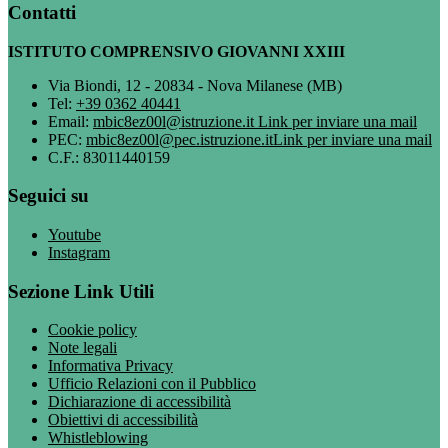
Contatti
ISTITUTO COMPRENSIVO GIOVANNI XXIII
Via Biondi, 12 - 20834 - Nova Milanese (MB)
Tel:
+39 0362 40441
Email:
mbic8ez00l@istruzione.it
Link per inviare una mail
PEC:
mbic8ez00l@pec.istruzione.it
Link per inviare una mail
C.F.: 83011440159
Seguici su
Youtube
Instagram
Sezione Link Utili
Cookie policy
Note legali
Informativa Privacy
Ufficio Relazioni con il Pubblico
Dichiarazione di accessibilità
Obiettivi di accessibilità
Whistleblowing