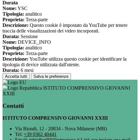
Durata
Nome:
YSC
Tipologia:
analitico
Proprieta:
Terza-parte
Descrizione:
Questo cookie è impostato da YouTube per tenere
traccia delle visualizzazioni dei video incorporati.
Durata:
Sessione
Nome:
DEVICE_INFO
Tipologia:
analitico
Proprieta:
Terza-parte
Descrizione:
YouTube utilizza questo cookie per identificare la
tipologia di device utilizzata dall'utente.
Durata:
6 mesi
Accetta tutti
Salva le preferenze
ISTITUTO COMPRENSIVO GIOVANNI
XXIII
Contatti
ISTITUTO COMPRENSIVO GIOVANNI XXIII
Via Biondi, 12 - 20834 - Nova Milanese (MB)
Tel:
+39 0362 40441
Email:
mbic8ez00l@istruzione.it
Link per inviare una mail