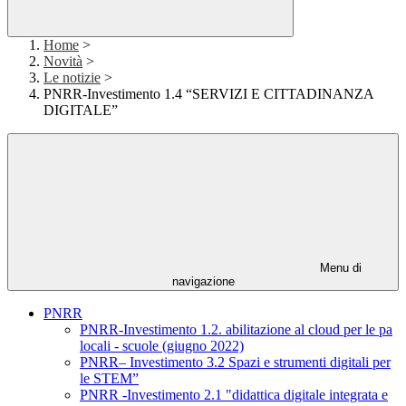
Home
>
Novità
>
Le notizie
>
PNRR-Investimento 1.4 “SERVIZI E CITTADINANZA
DIGITALE”
Menu di
navigazione
PNRR
PNRR-Investimento 1.2. abilitazione al cloud per le pa
locali - scuole (giugno 2022)
PNRR– Investimento 3.2 Spazi e strumenti digitali per
le STEM”
PNRR -Investimento 2.1 "didattica digitale integrata e