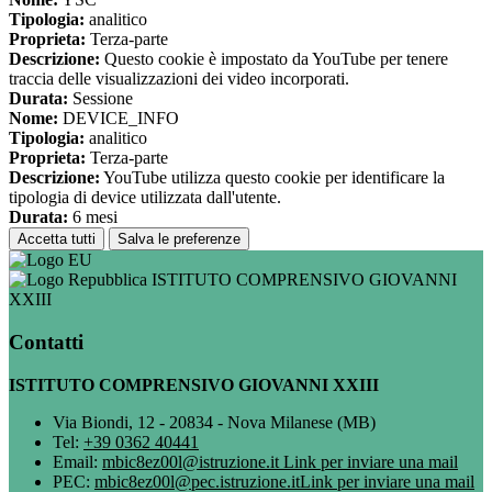
Tipologia:
analitico
Proprieta:
Terza-parte
Descrizione:
Questo cookie è impostato da YouTube per tenere
traccia delle visualizzazioni dei video incorporati.
Durata:
Sessione
Nome:
DEVICE_INFO
Tipologia:
analitico
Proprieta:
Terza-parte
Descrizione:
YouTube utilizza questo cookie per identificare la
tipologia di device utilizzata dall'utente.
Durata:
6 mesi
Accetta tutti
Salva le preferenze
ISTITUTO COMPRENSIVO GIOVANNI
XXIII
Contatti
ISTITUTO COMPRENSIVO GIOVANNI XXIII
Via Biondi, 12 - 20834 - Nova Milanese (MB)
Tel:
+39 0362 40441
Email:
mbic8ez00l@istruzione.it
Link per inviare una mail
PEC:
mbic8ez00l@pec.istruzione.it
Link per inviare una mail