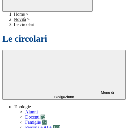
Home
>
Novità
>
Le circolari
Le circolari
Menu di
navigazione
Tipologie
Alunni
Docenti
72
Famiglie
77
Personale ATA
173