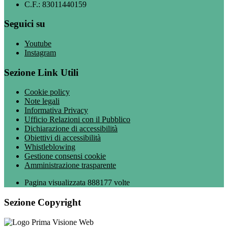
C.F.: 83011440159
Seguici su
Youtube
Instagram
Sezione Link Utili
Cookie policy
Note legali
Informativa Privacy
Ufficio Relazioni con il Pubblico
Dichiarazione di accessibilità
Obiettivi di accessibilità
Whistleblowing
Gestione consensi cookie
Amministrazione trasparente
Pagina visualizzata
888177
volte
Sezione Copyright