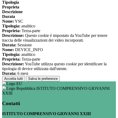
Tipologia
Proprieta
Descrizione
Durata
Nome:
YSC
Tipologia:
analitico
Proprieta:
Terza-parte
Descrizione:
Questo cookie è impostato da YouTube per tenere
traccia delle visualizzazioni dei video incorporati.
Durata:
Sessione
Nome:
DEVICE_INFO
Tipologia:
analitico
Proprieta:
Terza-parte
Descrizione:
YouTube utilizza questo cookie per identificare la
tipologia di device utilizzata dall'utente.
Durata:
6 mesi
Accetta tutti
Salva le preferenze
ISTITUTO COMPRENSIVO GIOVANNI
XXIII
Contatti
ISTITUTO COMPRENSIVO GIOVANNI XXIII