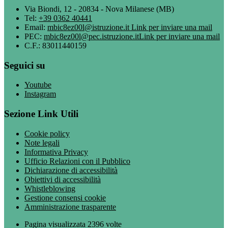
Via Biondi, 12 - 20834 - Nova Milanese (MB)
Tel:
+39 0362 40441
Email:
mbic8ez00l@istruzione.it
Link per inviare una mail
PEC:
mbic8ez00l@pec.istruzione.it
Link per inviare una mail
C.F.: 83011440159
Seguici su
Youtube
Instagram
Sezione Link Utili
Cookie policy
Note legali
Informativa Privacy
Ufficio Relazioni con il Pubblico
Dichiarazione di accessibilità
Obiettivi di accessibilità
Whistleblowing
Gestione consensi cookie
Amministrazione trasparente
Pagina visualizzata
2396
volte