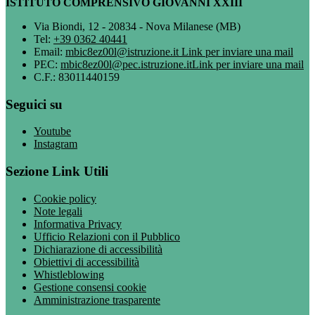
ISTITUTO COMPRENSIVO GIOVANNI XXIII
Via Biondi, 12 - 20834 - Nova Milanese (MB)
Tel:
+39 0362 40441
Email:
mbic8ez00l@istruzione.it
Link per inviare una mail
PEC:
mbic8ez00l@pec.istruzione.it
Link per inviare una mail
C.F.: 83011440159
Seguici su
Youtube
Instagram
Sezione Link Utili
Cookie policy
Note legali
Informativa Privacy
Ufficio Relazioni con il Pubblico
Dichiarazione di accessibilità
Obiettivi di accessibilità
Whistleblowing
Gestione consensi cookie
Amministrazione trasparente