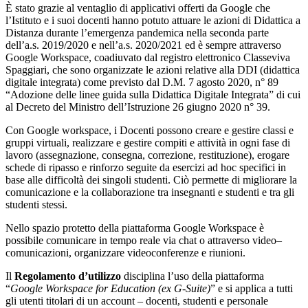
È stato grazie al ventaglio di applicativi offerti da Google che
l’Istituto e i suoi docenti hanno potuto attuare le azioni di Didattica a
Distanza durante l’emergenza pandemica nella seconda parte
dell’a.s. 2019/2020 e nell’a.s. 2020/2021 ed è sempre attraverso
Google Workspace, coadiuvato dal registro elettronico Classeviva
Spaggiari, che sono organizzate le azioni relative alla DDI (didattica
digitale integrata) come previsto dal D.M. 7 agosto 2020, n° 89
“Adozione delle linee guida sulla Didattica Digitale Integrata” di cui
al Decreto del Ministro dell’Istruzione 26 giugno 2020 n° 39.
Con Google workspace, i Docenti possono creare e gestire classi e
gruppi virtuali, realizzare e gestire compiti e attività in ogni fase di
lavoro (assegnazione, consegna, correzione, restituzione), erogare
schede di ripasso e rinforzo seguite da esercizi ad hoc specifici in
base alle difficoltà dei singoli studenti. Ciò permette di migliorare la
comunicazione e la collaborazione tra insegnanti e studenti e tra gli
studenti stessi.
Nello spazio protetto della piattaforma Google Workspace è
possibile comunicare in tempo reale via chat o attraverso video–
comunicazioni, organizzare videoconferenze e riunioni.
Il
Regolamento d’utilizzo
disciplina l’uso della piattaforma
“
Google Workspace for Education (ex G-Suite)
” e si applica a tutti
gli utenti titolari di un account – docenti, studenti e personale