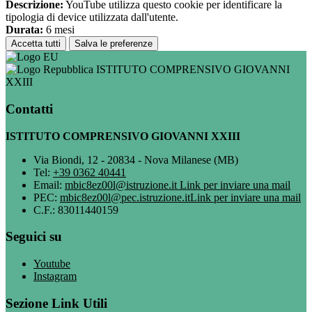
Descrizione:
YouTube utilizza questo cookie per identificare la
tipologia di device utilizzata dall'utente.
Durata:
6 mesi
Accetta tutti
Salva le preferenze
ISTITUTO COMPRENSIVO GIOVANNI
XXIII
Contatti
ISTITUTO COMPRENSIVO GIOVANNI XXIII
Via Biondi, 12 - 20834 - Nova Milanese (MB)
Tel:
+39 0362 40441
Email:
mbic8ez00l@istruzione.it
Link per inviare una mail
PEC:
mbic8ez00l@pec.istruzione.it
Link per inviare una mail
C.F.: 83011440159
Seguici su
Youtube
Instagram
Sezione Link Utili