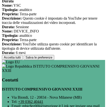
Durata
Nome:
YSC
Tipologia:
analitico
Proprieta:
Terza-parte
Descrizione:
Questo cookie è impostato da YouTube per tenere
traccia delle visualizzazioni dei video incorporati.
Durata:
Sessione
Nome:
DEVICE_INFO
Tipologia:
analitico
Proprieta:
Terza-parte
Descrizione:
YouTube utilizza questo cookie per identificare la
tipologia di device utilizzata dall'utente.
Durata:
6 mesi
Accetta tutti
Salva le preferenze
ISTITUTO COMPRENSIVO GIOVANNI
XXIII
Contatti
ISTITUTO COMPRENSIVO GIOVANNI XXIII
Via Biondi, 12 - 20834 - Nova Milanese (MB)
Tel:
+39 0362 40441
Email:
mbic8ez00l@istruzione.it
Link per inviare una mail