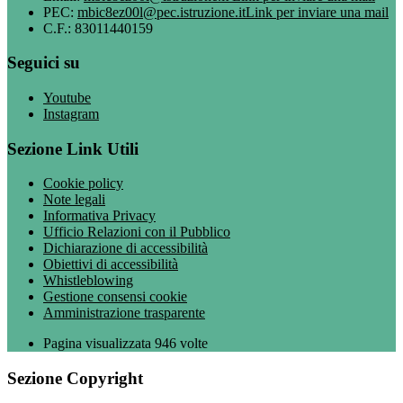
PEC:
mbic8ez00l@pec.istruzione.it
Link per inviare una mail
C.F.: 83011440159
Seguici su
Youtube
Instagram
Sezione Link Utili
Cookie policy
Note legali
Informativa Privacy
Ufficio Relazioni con il Pubblico
Dichiarazione di accessibilità
Obiettivi di accessibilità
Whistleblowing
Gestione consensi cookie
Amministrazione trasparente
Pagina visualizzata
946
volte
Sezione Copyright