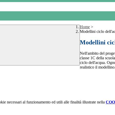
Home
>
Modellini ciclo dell'
Modellini cic
Nell'ambito del proget
classe 1C della scuol
ciclo dell'acqua. Ognu
realistico il modellin
kie necessari al funzionamento ed utili alle finalità illustrate nella
COO