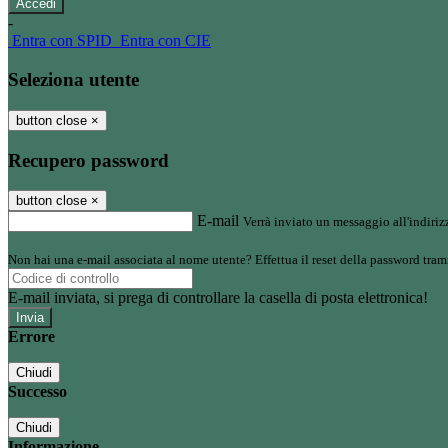
-
Entra con SPID
Entra con CIE
Seleziona utente
button close
×
Recupero password
button close
×
E-mail
Verrà inviato un messaggio all'indirizz
Non hai una e-mail associata al nome utente? Effettua il reset della password tram
E-mail inviata, si prega di controllare la casella di posta elettronica!
Errore
Chiudi
Successo
Chiudi
Informazione