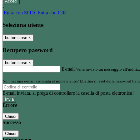
-
Entra con SPID
Entra con CIE
Seleziona utente
button close
×
Recupero password
button close
×
E-mail
Verrà inviato un messaggio all'indirizz
Non hai una e-mail associata al nome utente? Effettua il reset della password tram
E-mail inviata, si prega di controllare la casella di posta elettronica!
Errore
Chiudi
Successo
Chiudi
Informazione