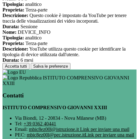
Tipologia:
analitico
Proprieta:
Terza-parte
Descrizione:
Questo cookie è impostato da YouTube per tenere
traccia delle visualizzazioni dei video incorporati.
Durata:
Sessione
Nome:
DEVICE_INFO
Tipologia:
analitico
Proprieta:
Terza-parte
Descrizione:
YouTube utilizza questo cookie per identificare la
tipologia di device utilizzata dall'utente.
Durata:
6 mesi
Accetta tutti
Salva le preferenze
ISTITUTO COMPRENSIVO GIOVANNI
XXIII
Contatti
ISTITUTO COMPRENSIVO GIOVANNI XXIII
Via Biondi, 12 - 20834 - Nova Milanese (MB)
Tel:
+39 0362 40441
Email:
mbic8ez00l@istruzione.it
Link per inviare una mail
PEC:
mbic8ez00l@pec.istruzione.it
Link per inviare una mail