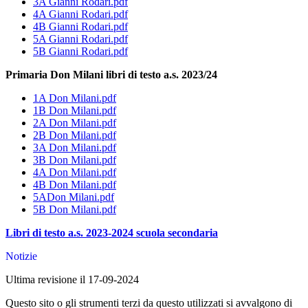
3A Gianni Rodari.pdf
4A Gianni Rodari.pdf
4B Gianni Rodari.pdf
5A Gianni Rodari.pdf
5B Gianni Rodari.pdf
Primaria Don Milani libri di testo a.s. 2023/24
1A Don Milani.pdf
1B Don Milani.pdf
2A Don Milani.pdf
2B Don Milani.pdf
3A Don Milani.pdf
3B Don Milani.pdf
4A Don Milani.pdf
4B Don Milani.pdf
5ADon Milani.pdf
5B Don Milani.pdf
Libri di testo a.s. 2023-2024 scuola secondaria
Notizie
Ultima revisione il 17-09-2024
Questo sito o gli strumenti terzi da questo utilizzati si avvalgono di