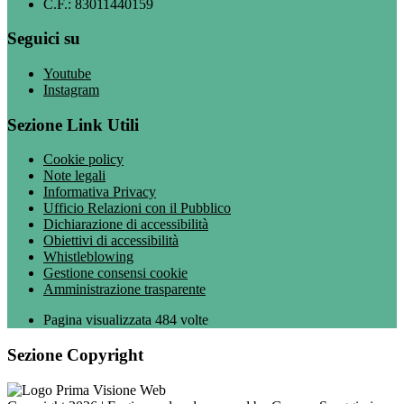
C.F.: 83011440159
Seguici su
Youtube
Instagram
Sezione Link Utili
Cookie policy
Note legali
Informativa Privacy
Ufficio Relazioni con il Pubblico
Dichiarazione di accessibilità
Obiettivi di accessibilità
Whistleblowing
Gestione consensi cookie
Amministrazione trasparente
Pagina visualizzata
484
volte
Sezione Copyright