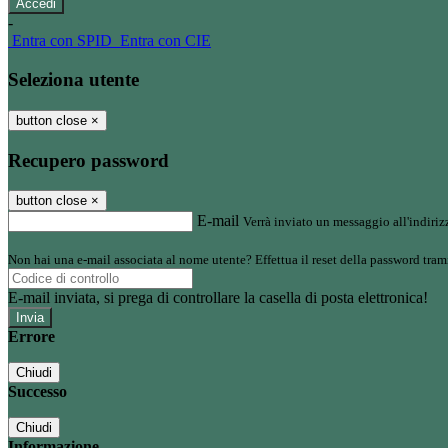
-
Entra con SPID
Entra con CIE
Seleziona utente
button close
×
Recupero password
button close
×
E-mail
Verrà inviato un messaggio all'indirizz
Non hai una e-mail associata al nome utente? Effettua il reset della password tram
E-mail inviata, si prega di controllare la casella di posta elettronica!
Errore
Chiudi
Successo
Chiudi
Informazione