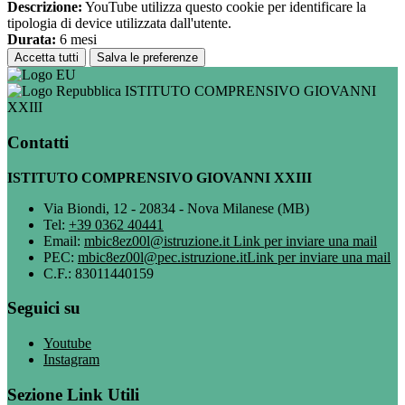
Descrizione:
YouTube utilizza questo cookie per identificare la
tipologia di device utilizzata dall'utente.
Durata:
6 mesi
Accetta tutti
Salva le preferenze
ISTITUTO COMPRENSIVO GIOVANNI
XXIII
Contatti
ISTITUTO COMPRENSIVO GIOVANNI XXIII
Via Biondi, 12 - 20834 - Nova Milanese (MB)
Tel:
+39 0362 40441
Email:
mbic8ez00l@istruzione.it
Link per inviare una mail
PEC:
mbic8ez00l@pec.istruzione.it
Link per inviare una mail
C.F.: 83011440159
Seguici su
Youtube
Instagram
Sezione Link Utili