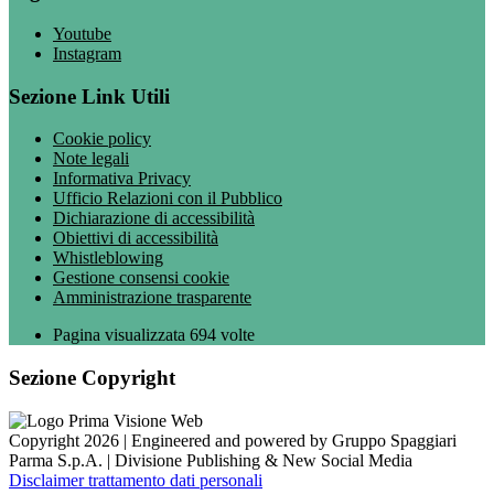
Youtube
Instagram
Sezione Link Utili
Cookie policy
Note legali
Informativa Privacy
Ufficio Relazioni con il Pubblico
Dichiarazione di accessibilità
Obiettivi di accessibilità
Whistleblowing
Gestione consensi cookie
Amministrazione trasparente
Pagina visualizzata
694
volte
Sezione Copyright
Copyright 2026 | Engineered and powered by Gruppo Spaggiari
Parma S.p.A. | Divisione Publishing & New Social Media
Disclaimer trattamento dati personali