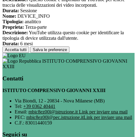
traccia delle visualizzazioni dei video incorporati.
Durata:
Sessione
Nome:
DEVICE_INFO
Tipologia:
analitico
Proprieta:
Terza-parte
Descrizione:
YouTube utilizza questo cookie per identificare la
tipologia di device utilizzata dall'utente.
Durata:
6 mesi
Accetta tutti
Salva le preferenze
ISTITUTO COMPRENSIVO GIOVANNI
XXIII
Contatti
ISTITUTO COMPRENSIVO GIOVANNI XXIII
Via Biondi, 12 - 20834 - Nova Milanese (MB)
Tel:
+39 0362 40441
Email:
mbic8ez00l@istruzione.it
Link per inviare una mail
PEC:
mbic8ez00l@pec.istruzione.it
Link per inviare una mail
C.F.: 83011440159
Seguici su