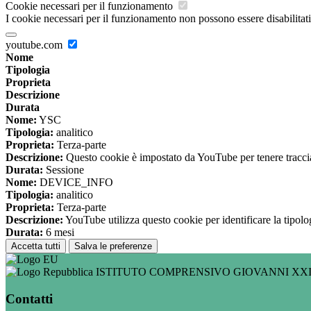
Cookie necessari per il funzionamento
I cookie necessari per il funzionamento non possono essere disabilitati.
youtube.com
Nome
Tipologia
Proprieta
Descrizione
Durata
Nome:
YSC
Tipologia:
analitico
Proprieta:
Terza-parte
Descrizione:
Questo cookie è impostato da YouTube per tenere traccia 
Durata:
Sessione
Nome:
DEVICE_INFO
Tipologia:
analitico
Proprieta:
Terza-parte
Descrizione:
YouTube utilizza questo cookie per identificare la tipologi
Durata:
6 mesi
Accetta tutti
Salva le preferenze
ISTITUTO COMPRENSIVO GIOVANNI XXI
Contatti