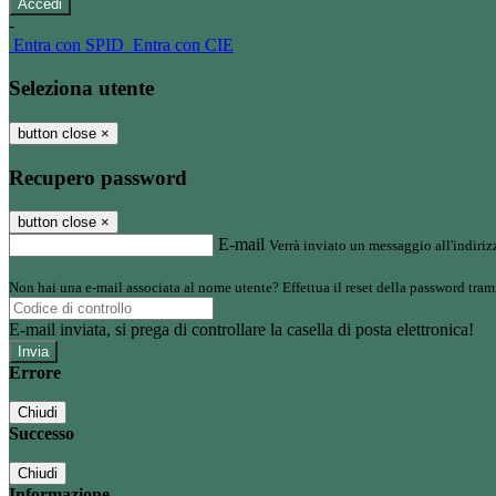
-
Entra con SPID
Entra con CIE
Seleziona utente
button close
×
Recupero password
button close
×
E-mail
Verrà inviato un messaggio all'indirizz
Non hai una e-mail associata al nome utente? Effettua il reset della password tram
E-mail inviata, si prega di controllare la casella di posta elettronica!
Errore
Chiudi
Successo
Chiudi
Informazione